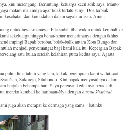
ya, kini melengang. Beruntung, keluarga kecil adik saya, Manto-
jaga malam-malamnya agar tidak terlalu sunyi. Doa terbaik
an kesehatan dan kemudahan dalam segala urusan. Amin.
ruang untuk tawar-menawar bila sudah tiba waktu untuk kembali ke
kami sekeluarga hingga benar-benar menerimanya dengan ikhlas
 mendampingi Bapak berobat, bolak-balik antara Kota Bungo dan
entulah menjadi penyemangat bagi kami kala itu. Kepergian Bapak
berselang satu bulan setelah kelahiran putra kedua saya, Agrata
a puluh lima tahun yang lalu, kakak perempuan kami wafat saat
h Syafi’iah, Sukorejo, Situbondo. Kini bapak menyusulnya dalam
aru berjalan beberapa hari. Saya percaya, keduanya berada di
un mereka kembali ke haribaan-Nya dengan
husnul khatimah
.
 kami juga akan merapat ke dermaga yang sama,” batinku.