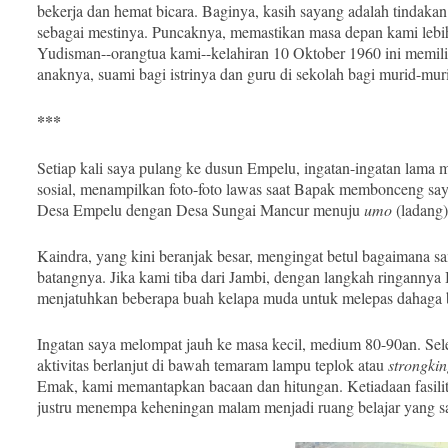
bekerja dan hemat bicara. Baginya, kasih sayang adalah tindak
sebagai mestinya. Puncaknya, memastikan masa depan kami lebih 
Yudisman--orangtua kami--kelahiran 10 Oktober 1960 ini memilik
anaknya, suami bagi istrinya dan guru di sekolah bagi murid-mu
***
Setiap kali saya pulang ke dusun Empelu, ingatan-ingatan lama 
sosial, menampilkan foto-foto lawas saat Bapak membonceng s
Desa Empelu dengan Desa Sungai Mancur menuju
umo
(ladang)
Kaindra, yang kini beranjak besar, mengingat betul bagaimana 
batangnya. Jika kami tiba dari Jambi, dengan langkah ringanny
menjatuhkan beberapa buah kelapa muda untuk melepas dahaga
Ingatan saya melompat jauh ke masa kecil, medium 80-90an. Sel
aktivitas berlanjut di bawah temaram lampu teplok atau
strongki
Emak, kami memantapkan bacaan dan hitungan. Ketiadaan fasilit
justru menempa keheningan malam menjadi ruang belajar yang sa