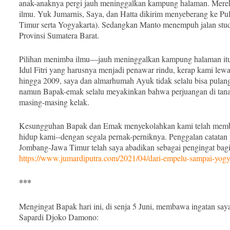
anak-anaknya pergi jauh meninggalkan kampung halaman. Mere
ilmu. Yuk Jumarnis, Saya, dan Hatta dikirim menyeberang ke 
Timur serta Yogyakarta). Sedangkan Manto menempuh jalan studi
Provinsi Sumatera Barat.
Pilihan menimba ilmu—jauh meninggalkan kampung halaman itu-
Idul Fitri yang harusnya menjadi penawar rindu, kerap kami lew
hingga 2009, saya dan almarhumah Ayuk tidak selalu bisa pula
namun Bapak-emak selalu meyakinkan bahwa perjuangan di tanah 
masing-masing kelak.
Kesungguhan Bapak dan Emak menyekolahkan kami telah membuah
hidup kami--dengan segala pernak-perniknya. Penggalan catatan 
Jombang-Jawa Timur telah saya abadikan sebagai pengingat bagi di
https://www.jumardiputra.com/2021/04/dari-empelu-sampai-yogy
***
Mengingat Bapak hari ini, di senja 5 Juni, membawa ingatan saya
Sapardi Djoko Damono: