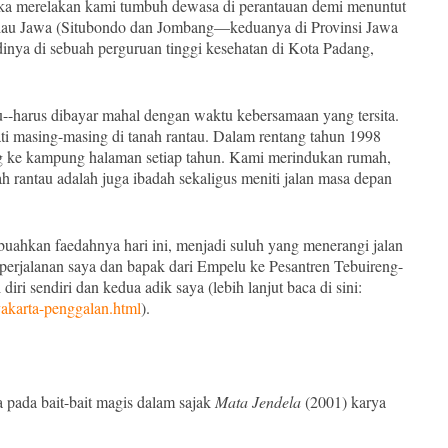
ka merelakan kami tumbuh dewasa di perantauan demi menuntut
Pulau Jawa (Situbondo dan Jombang—keduanya di Provinsi Jawa
nya di sebuah perguruan tinggi kesehatan di Kota Padang,
-harus dibayar mahal dengan waktu kebersamaan yang tersita.
ati masing-masing di tanah rantau. Dalam rentang tahun 1998
ng ke kampung halaman setiap tahun. Kami merindukan rumah,
rantau adalah juga ibadah sekaligus meniti jalan masa depan
kan faedahnya hari ini, menjadi suluh yang menerangi jalan
perjalanan saya dan bapak dari Empelu ke Pesantren Tebuireng-
ri sendiri dan kedua adik saya (lebih lanjut baca di sini:
akarta-penggalan.html
)
.
 pada bait-bait magis dalam sajak
Mata Jendela
(2001) karya