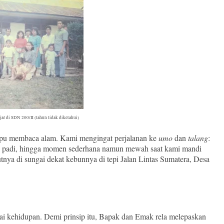
jar di SDN 200/II (tahun tidak diketahui)
ampu membaca alam. Kami mengingat perjalanan ke
umo
dan
talang
:
n padi, hingga momen sederhana namun mewah saat kami mandi
nya di sungai dekat kebunnya di tepi Jalan Lintas Sumatera, Desa
sai kehidupan. Demi prinsip itu, Bapak dan Emak rela melepaskan