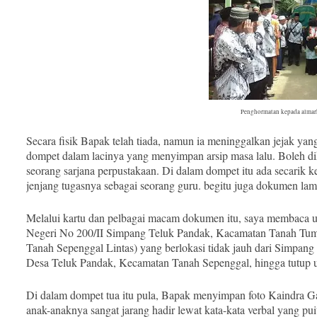
Penghormatan kepada almarh
Secara fisik Bapak telah tiada, namun ia meninggalkan jejak yan
dompet dalam lacinya yang menyimpan arsip masa lalu. Boleh dika
seorang sarjana perpustakaan. Di dalam dompet itu ada secarik ke
jenjang tugasnya sebagai seorang guru. begitu juga dokumen lam
Melalui kartu dan pelbagai macam dokumen itu, saya membaca u
Negeri No 200/II Simpang Teluk Pandak, Kacamatan Tanah Tu
Tanah Sepenggal Lintas) yang berlokasi tidak jauh dari Simpan
Desa Teluk Pandak, Kecamatan Tanah Sepenggal, hingga tutup u
Di dalam dompet tua itu pula, Bapak menyimpan foto Kaindra Ga
anak-anaknya sangat jarang hadir lewat kata-kata verbal yang puit