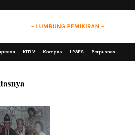
~ LUMBUNG PEMIKIRAN ~
opeana
KITLV
Kompas
LP3ES
Perpusnas
Atasnya