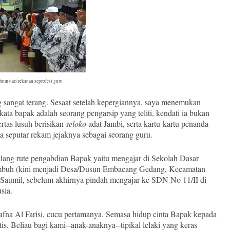
um dari rekanan seprofesi guru
g sangat terang. Sesaat setelah kepergiannya, saya menemukan
ta bapak adalah seorang pengarsip yang teliti, kendati ia bukan
rtas lusuh berisikan
seloko
adat Jambi, serta kartu-kartu penanda
a seputar rekam jejaknya sebagai seorang guru.
lang rute pengabdian Bapak yaitu mengajar di Sekolah Dasar
mbuh (kini menjadi Desa/Dusun Embacang Gedang, Kecamatan
g Saumil, sebelum akhirnya pindah mengajar ke SDN No 11/II di
sia.
fna Al Farisi, cucu pertamanya. Semasa hidup cinta Bapak kepada
is. Beliau bagi kami--anak-anaknya--tipikal lelaki yang keras