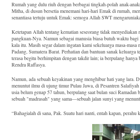
Rumah yang dulu riuh dengan berbagai tingkah-polah anak-anakn
Mitha, di dusun bersetia menemani hari-hari Emak di rumah, men
senantiasa tertuju untuk Emak: semoga Allah SWT mengaruniak
Ketetapan Allah tentang kematian seseorang tidak menyediakan 
pangkuan-Nya. Namun sebagai manusia biasa butuh waktu bagi 
kala itu. Masih segar dalam ingatan kami sekeluarga masa-masa
Padang, Sumatera Barat. Perhatian dan bantuan sanak keluarga t
terasa begitu berhimpitan dengan takdir lain; ia berpulang hanya 
Rendra Raffasya.
Namun, ada sebuah keyakinan yang menghibur hati yang lara. Du
menuntut ilmu di ujung timur Pulau Jawa, di Pesantren Salafiya
usia belum genap 57 tahun, berpulang saat bulan suci Ramadan b
sebuah "madrasah" yang sama—sebuah jalan sunyi yang menunt
“Bahagialah di sana, Pak. Suatu hari nanti, entah kapan, perahu