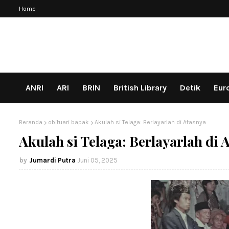
Home
ANRI
ARI
BRIN
British Library
Detik
Eur
Beranda
obituari bapak
Akulah si Telaga: Berlayarlah di Atasnya
Akulah si Telaga: Berlayarlah di 
Jumardi Putra
Juni 05, 2025