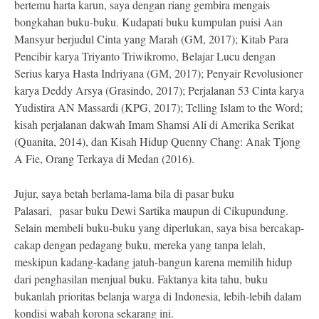
bertemu harta karun, saya dengan riang gembira mengais
bongkahan buku-buku. Kudapati buku kumpulan puisi Aan
Mansyur berjudul Cinta yang Marah (GM, 2017); Kitab Para
Pencibir karya Triyanto Triwikromo, Belajar Lucu dengan
Serius karya Hasta Indriyana (GM, 2017); Penyair Revolusioner
karya Deddy Arsya (Grasindo, 2017); Perjalanan 53 Cinta karya
Yudistira AN Massardi (KPG, 2017); Telling Islam to the Word;
kisah perjalanan dakwah Imam Shamsi Ali di Amerika Serikat
(Quanita, 2014), dan Kisah Hidup Quenny Chang: Anak Tjong
A Fie, Orang Terkaya di Medan (2016).
Jujur, saya betah berlama-lama bila di pasar buku
Palasari, pasar buku Dewi Sartika maupun di Cikupundung.
Selain membeli buku-buku yang diperlukan, saya bisa bercakap-
cakap dengan pedagang buku, mereka yang tanpa lelah,
meskipun kadang-kadang jatuh-bangun karena memilih hidup
dari penghasilan menjual buku. Faktanya kita tahu, buku
bukanlah prioritas belanja warga di Indonesia, lebih-lebih dalam
kondisi wabah korona sekarang ini.