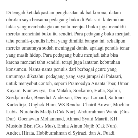
Di tengah ketidakpastian penghasilan akibat korona, dalam
obrolan saya bersama pedagang buku di Palasari, kutemukan
fakta yang membahagiakan yaitu menjual buku juga mendidik
mereka mencintai buku itu sendiri. Para pedagang buku menjadi
tahu penulis-penulis hebat yang dimiliki bangsa ini, sekalipun
mereka umumnya sudah meninggal dunia, apalagi penulis tenar
yang masih hidup. Para pedagang buku menjadi tahu bisa
karena mencari tahu sendiri, tetapi juga lantaran kebutuhan
konsumen. Nama-nama penulis dari berbagai genre yang
umumnya diketahui pedagang yang saya jumpai di Palasari,
untuk menyebut contoh, seperti Pramoedya Ananta Toer, Umar
Kayam, Kuntowijyo, Tan Malaka, Soekarno, Hatta, Sjahrir,
Soedjatmoko, Benedict Anderson, Dennys Lomard, Sartono
Kartodirjo, Onghok Ham, WS Rendra, Chairil Anwar, Mochtar
Lubis, Nurcholis Madjid (Cak Nur), Abdurrahman Wahid (Gus
Dur), Goenawan Mohammad, Ahmad Syafii Maarif, KH.
Mustofa Bisri (Gus Mus), Emha Ainun Najib (Cak Nun),
Andrea Hirata, Habiburrahman el Syirazi, dan A. Fuadi.