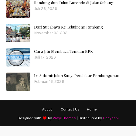
Rendang dan Talua Barendo di Jalan Sabang
Juli 26, 2026
Dari Surabaya Ke Tebuireng Jombang
November 03, 2021
Cara Jitu Membaca Temuan BPK
Juli 17, 2026
Ir. Sutami: Jalan Sunyi Pendekar Pembangunan
Februari 16, 2026
About
Contact Us
Home
Designed with
by
Way2Themes
| Distributed by
Gooyaabi