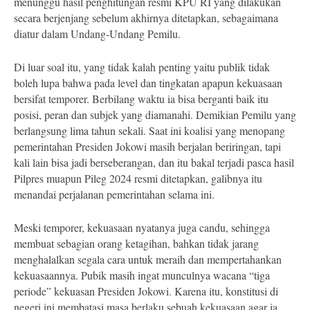
menunggu hasil penghitungan resmi KPU RI yang dilakukan
secara berjenjang sebelum akhirnya ditetapkan, sebagaimana
diatur dalam Undang-Undang Pemilu.
Di luar soal itu, yang tidak kalah penting yaitu publik tidak
boleh lupa bahwa pada level dan tingkatan apapun kekuasaan
bersifat temporer. Berbilang waktu ia bisa berganti baik itu
posisi, peran dan subjek yang diamanahi. Demikian Pemilu yang
berlangsung lima tahun sekali. Saat ini koalisi yang menopang
pemerintahan Presiden Jokowi masih berjalan beriringan, tapi
kali lain bisa jadi berseberangan, dan itu bakal terjadi pasca hasil
Pilpres muapun Pileg 2024 resmi ditetapkan, galibnya itu
menandai perjalanan pemerintahan selama ini.
Meski temporer, kekuasaan nyatanya juga candu, sehingga
membuat sebagian orang ketagihan, bahkan tidak jarang
menghalalkan segala cara untuk meraih dan mempertahankan
kekuasaannya. Pubik masih ingat munculnya wacana “tiga
periode” kekuasan Presiden Jokowi. Karena itu, konstitusi di
negeri ini membatasi masa berlaku sebuah kekuasaan agar ia