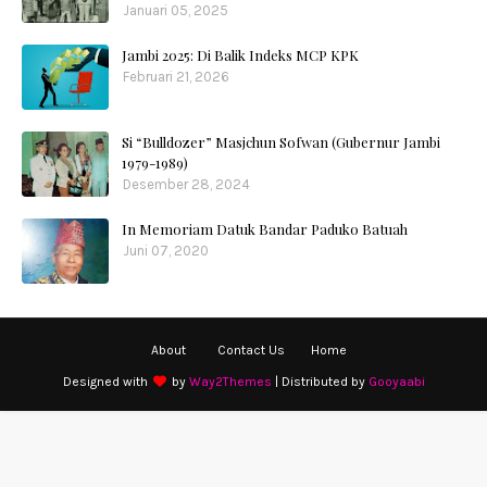
Januari 05, 2025
Jambi 2025: Di Balik Indeks MCP KPK
Februari 21, 2026
Si “Bulldozer” Masjchun Sofwan (Gubernur Jambi
1979-1989)
Desember 28, 2024
In Memoriam Datuk Bandar Paduko Batuah
Juni 07, 2020
About
Contact Us
Home
Designed with
by
Way2Themes
| Distributed by
Gooyaabi