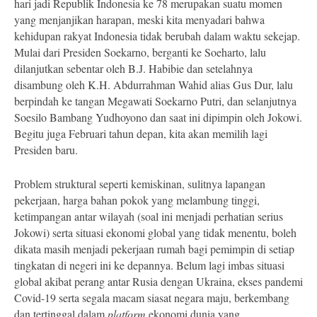
hari jadi Republik Indonesia ke 78 merupakan suatu momen
yang menjanjikan harapan, meski kita menyadari bahwa
kehidupan rakyat Indonesia tidak berubah dalam waktu sekejap.
Mulai dari Presiden Soekarno, berganti ke Soeharto, lalu
dilanjutkan sebentar oleh B.J. Habibie dan setelahnya
disambung oleh K.H. Abdurrahman Wahid alias Gus Dur, lalu
berpindah ke tangan Megawati Soekarno Putri, dan selanjutnya
Soesilo Bambang Yudhoyono dan saat ini dipimpin oleh Jokowi.
Begitu juga Februari tahun depan, kita akan memilih lagi
Presiden baru.
Problem struktural seperti kemiskinan, sulitnya lapangan
pekerjaan, harga bahan pokok yang melambung tinggi,
ketimpangan antar wilayah (soal ini menjadi perhatian serius
Jokowi) serta situasi ekonomi global yang tidak menentu, boleh
dikata masih menjadi pekerjaan rumah bagi pemimpin di setiap
tingkatan di negeri ini ke depannya. Belum lagi imbas situasi
global akibat perang antar Rusia dengan Ukraina, ekses pandemi
Covid-19 serta segala macam siasat negara maju, berkembang
dan tertinggal dalam
platform
ekonomi dunia yang