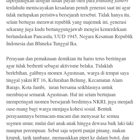
diperjuangkan dengan susah payah oleh para
founding fathers
terdahulu meniscayakan kesadaran penuh generasi saat ini agar
tidak melupakan peristiwa bersejarah tersebut. Tidak hanya itu,
selain bertugas merawat republik yang majemuk ini, generasi
sekarang juga kudu bertanggungjawab mengisi kemerdekaan
berlandaskan Pancasila, UUD 1945, Negara Kesatuan Republik
Indonesia dan Bhineka Tunggal Ika.
Perayaan dan pemaknaan demikian itu harus terus beriringan
agar tidak berhenti sebagai aktivisme belaka. Tidaklah
berlebihan, galibnya momen Agustusan, warga di tempat saya
tinggal yakni RT 16, Kelurahan Beliung, Kecamatan Alam
Barajo, Kota Jambi, iuran bersama seikhlasnya untuk
membiayai semarak Agustusan. Hal ini selain bertujuan
memperingati momen bersejarah berdirinya NKRI, juga menjadi
oase-ruang bagi warga menjaga kohesi sosial. Bentuk
perayaannnya bermacam-macam dan menyasar ke semua
segmen umur, mulai dari anak-anak hingga dewasa baik laki-laki
maupun perempuan. Sebut saja seperti panjat pinang, makan
krupuk, tarik tambang, memasukkan pipet ke dalam botol, dan