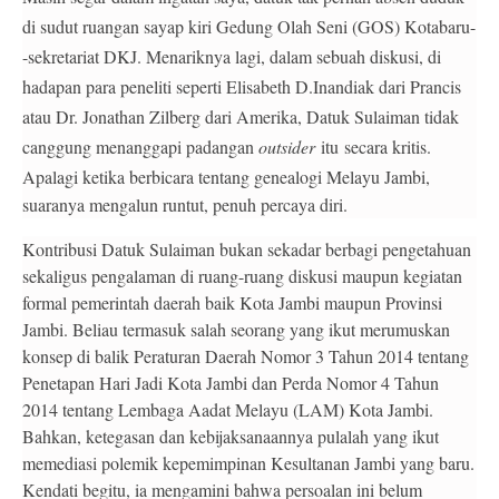
di sudut ruangan sayap kiri Gedung Olah Seni (GOS) Kotabaru-
-sekretariat DKJ. Menariknya lagi, dalam sebuah diskusi, di
hadapan para peneliti seperti Elisabeth D.Inandiak dari Prancis
atau Dr. Jonathan Zilberg dari Amerika, Datuk Sulaiman tidak
canggung menanggapi padangan
outsider
itu
secara kritis
.
Apalagi ketika berbicara tentang genealogi Melayu
Jambi,
suaranya mengalun runtut, penuh percaya diri.
Kontribusi Datuk Sulaiman bukan sekadar berbagi pengetahuan
sekaligus pengalaman di ruang-ruang diskusi maupun kegiatan
formal pemerintah daerah baik Kota Jambi maupun Provinsi
Jambi. Beliau termasuk salah seorang yang ikut merumuskan
konsep di balik Peraturan Daerah Nomor 3 Tahun 2014 tentang
Penetapan Hari Jadi Kota Jambi dan Perda Nomor 4 Tahun
2014 tentang Lembaga Aadat Melayu (LAM) Kota Jambi.
Bahkan, ketegasan dan kebijaksanaannya pulalah yang ikut
memediasi polemik kepemimpinan Kesultanan Jambi yang baru.
Kendati begitu, ia mengamini bahwa persoalan ini belum