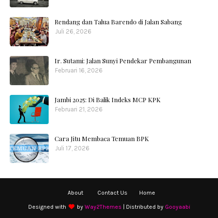
Rendang dan Talua Barendo di Jalan Sabang
Juli 26, 2026
Ir. Sutami: Jalan Sunyi Pendekar Pembangunan
Februari 16, 2026
Jambi 2025: Di Balik Indeks MCP KPK
Februari 21, 2026
Cara Jitu Membaca Temuan BPK
Juli 17, 2026
About
Contact Us
Home
Designed with
by
Way2Themes
| Distributed by
Gooyaabi