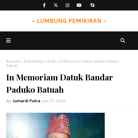
~ LUMBUNG PEMIKIRAN ~
Beranda
Adat Melayu Jambi
In Memoriam Datuk Bandar Paduko
Batuah
In Memoriam Datuk Bandar
Paduko Batuah
Jumardi Putra
Juni 07, 2020