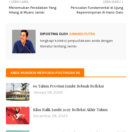
LEBIH LAMA
LEBIH BARU
Menemukan Peradaban Yang
Persoalan Fundamental di Ujung
Hilang di Muaro Jambi
Kepemimpinan Al Haris-Sani
DIPOSTING OLEH
JUMARDI PUTRA
lengkapi koleksi perpustakaan anda dengan
literatur tentang Jambi
ANDA MUNGKIN MENYUKAI POSTINGAN INI
69 Tahun Provinsi Jambi: Sebuah Refleksi
January 06, 2026
Kilas Balik Jambi 2025: Refleksi Akhir Tahun
December 28, 2025