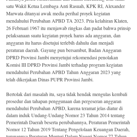
satu
Wakil Ketua Lembaga Anti Rasuah, KPK RI, Alexander
Marwata ditanyai awak media perihal proyek kegiatan
mendahului Perubahan APBD TA 2023. Pria kelahiran Klaten,
26 Februari 1967 itu
menjawab ringkas dan padat bahwa prinsip
pelaksanaan suatu kegiatan proyek harus ada anggaran, dan
anggaran itu harus disetujui terlebih dahulu dan menjadi
peraturan daerah. Gayung pun bersambut, Badan Anggaran
DPRD Provinsi Jambi menyetujui rekomendasi penolakan
Komisi III DPRD Provinsi Jambi terhadap program kegiatan
mendahului Perubahan APBD Tahun Anggaran 2023 yang
telah dikerjakan Dinas PUPR Provinsi Jambi.
Bertolak dari masalah itu, saya tidak hendak mengulas kembali
prosedur dan tahapan penggunaan dan pergeseran anggaran
mendahului Perubahan APBD, karena teramat jelas diatur di
dalam induk Undang-Undang Nomor 23 Tahun 2014 tentang
Pemerintah Daerah beserta perubahannya, Peraturan Pemerintah
Nomor 12 Tahun 2019 Tentang Pengelolaan Keuangan Daerah,
turunannya Peraturan Menteri Dalam Negeri Nomor 77 Tahun