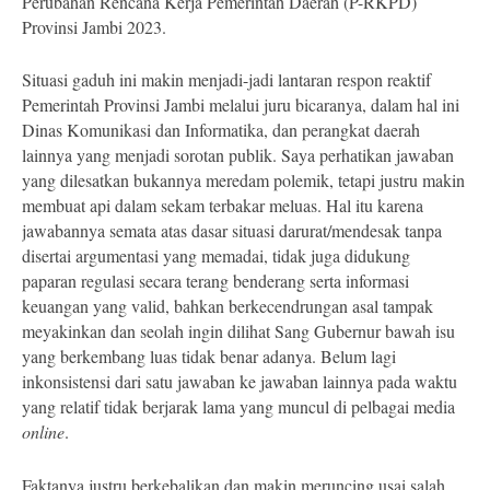
Perubahan Rencana Kerja Pemerintah Daerah (P-RKPD)
Provinsi Jambi 2023.
Situasi gaduh ini makin menjadi-jadi lantaran respon reaktif
Pemerintah Provinsi Jambi melalui juru bicaranya, dalam hal ini
Dinas Komunikasi dan Informatika, dan perangkat daerah
lainnya yang menjadi sorotan publik. Saya perhatikan jawaban
yang dilesatkan bukannya meredam polemik, tetapi justru makin
membuat api dalam sekam terbakar meluas. Hal itu karena
jawabannya semata atas dasar situasi darurat/mendesak tanpa
disertai argumentasi yang memadai, tidak juga didukung
paparan regulasi secara terang benderang serta informasi
keuangan yang valid, bahkan berkecendrungan asal tampak
meyakinkan dan seolah ingin dilihat Sang Gubernur bawah isu
yang berkembang luas tidak benar adanya. Belum lagi
inkonsistensi dari satu jawaban ke jawaban lainnya pada waktu
yang relatif tidak berjarak lama yang muncul di pelbagai media
online
.
Faktanya justru berkebalikan dan makin meruncing usai salah